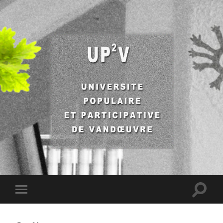
UP2V
Toggle
Toggle
search
mobile
field
menu