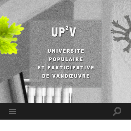
UP2V
Toggle
Toggle
search
mobile
field
menu