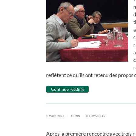
m
d
t
a
c
r
a
c
r
reflètent ce qu’ils ont retenu des propos
Continue reading
3 MARS 2020
/
ADMIN
/
0 COMMENTS
Après la première rencontre avec trois « tê