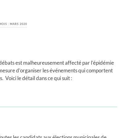
MOIS :
MARS 2020
ébats est malheureusement affecté par l’épidémie
mesure d’organiser les événements qui comportent
Voici le détail dans ce qui suit :
outes les candidats aux élections municipales de