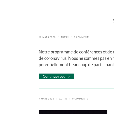
12 MARS 2020
/
ADMIN
/
0 COMMENTS
Notre programme de conférences et de d
de coronavirus. Nous ne sommes pas en 
potentiellement beaucoup de participants. 
Continue reading
9 MARS 2020
/
ADMIN
/
0 COMMENTS
T