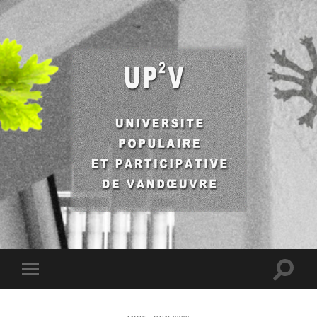
UP2V
Toggle
Toggle
search
mobile
field
menu