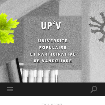
UP2V
Toggle
Toggle
search
mobile
field
menu