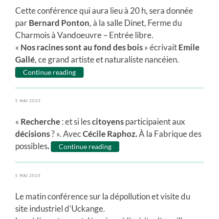
Cette conférence qui aura lieu à 20 h, sera donnée
par
Bernard Ponton
, à la salle Dinet, Ferme du
Charmois à Vandoeuvre – Entrée libre.
«
Nos racines sont au fond des bois
» écrivait
Emile
Gallé
, ce grand artiste et naturaliste nancéien.
Continue reading
5 MAI 2025
«
Recherche
: et si les
citoyens
participaient aux
décisions
? ». Avec
Cécile Raphoz.
À la Fabrique des
possibles
.
Continue reading
5 MAI 2025
Le matin conférence sur la dépollution et visite du
site industriel d’Uckange.