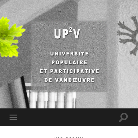
UP2V
Toggle
Toggle
search
mobile
field
menu