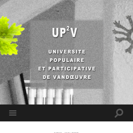
UP2V
Toggle
Toggle
search
mobile
field
menu