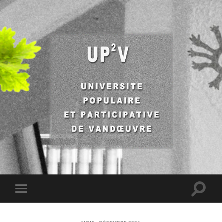
UP2V
Toggle
Toggle
search
mobile
field
menu