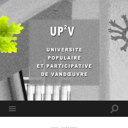
UP2V
Toggle
Toggle
search
mobile
field
menu