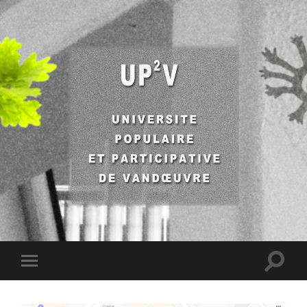
UP2V
Toggle
Toggle
search
mobile
field
menu