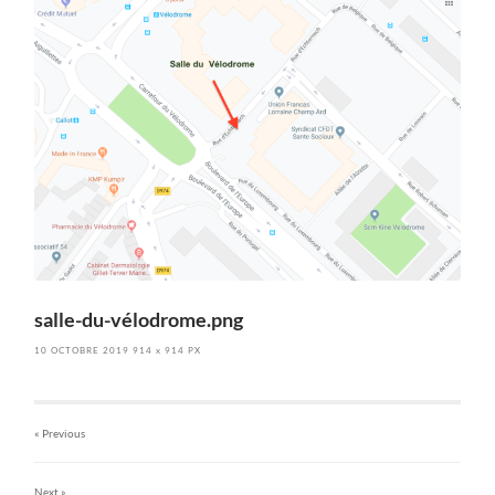
salle-du-vélodrome.png
10 OCTOBRE 2019
914
x
914 PX
« Previous
Next
»