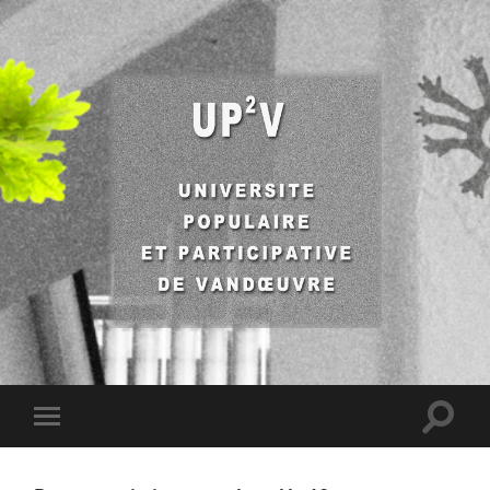
UP2V
Toggle
Toggle
search
mobile
field
menu