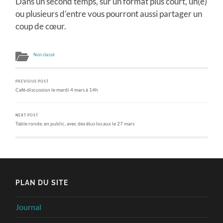
Dans un second temps, sur un format plus court, un(e)
ou plusieurs d’entre vous pourront aussi partager un
coup de cœur.
Non classé
PREVIOUS POST
Café-discussion le mardi 4 mars à 14h
NEXT POST
Table ronde, en public, avec des élus locaux le 27 mars
PLAN DU SITE
Journal