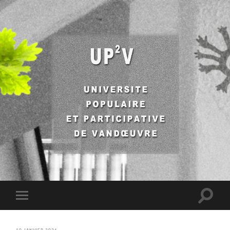
UP2V
Toggle
Toggle
search
mobile
field
menu
10 JANVIER 2026