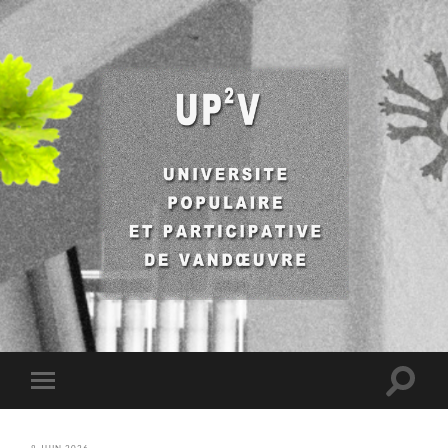
UP2V
Toggle
Toggle
search
mobile
field
menu
8 JUIN 2026