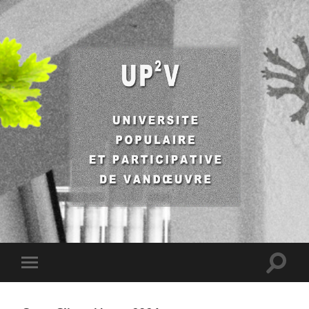
UP2V
Toggle
Toggle
search
mobile
field
menu