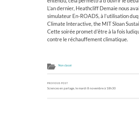
entendu, cela permettra d’ouvrir le déba
L’an dernier, Heathcliff Demaie nous avai
simulateur En-ROADS, à l’utilisation duque
Climate Interactive, the MIT Sloan Sustai
Cette soirée promet d’être à la fois ludiq
contre le réchauffement climatique.
Non classé
PREVIOUS POST
Sciences en partage, le mardi 8 novembre à 18h30