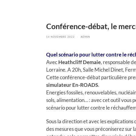
Conférence-débat, le mer
14 NOVEMBRE 2022
/
ADMIN
Quel scénario pour lutter contre le ré
Avec
Heathcliff Demaie
, responsable d
Lorraine. A 20h, Salle Michel Dinet, Fe
Cette conférence-débat particulière prend
simulateur En-ROADS
.
Energies fossiles, renouvelables, nucléa
sols, alimentation… : avec cet outil vous 
scénario pour lutter contre le réchauffe
Sous la direction et avec les explications
des mesures que vous préconiserez sur la 