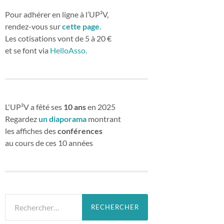
Pour adhérer en ligne à l’UP²V,
rendez-vous sur
cette page.
Les cotisations vont de 5 à 20 €
et se font via
HelloAsso.
L'UP²V a fêté ses
10 ans
en 2025
Regardez
un diaporama
montrant
les affiches des
conférences
au cours de ces 10 années
Rechercher :