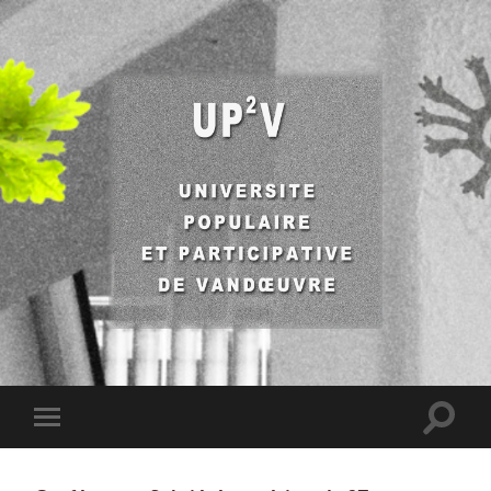
UP2V
Toggle
Toggle
search
mobile
field
menu