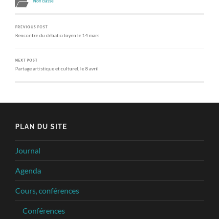
Non classé
PREVIOUS POST
Rencontre du débat citoyen le 14 mars
NEXT POST
Partage artistique et culturel, le 8 avril
PLAN DU SITE
Journal
Agenda
Cours, conférences
Conférences