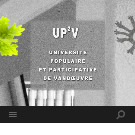
UP2V
Toggle
Toggle
search
mobile
field
menu