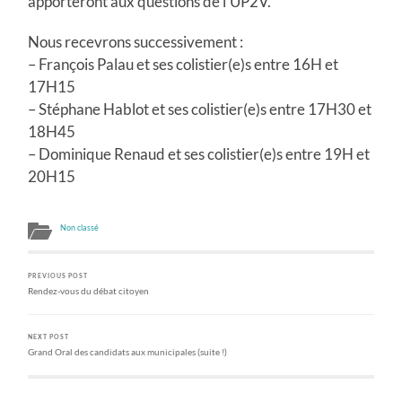
apporteront aux questions de l’UP2V.
Nous recevrons successivement :
– François Palau et ses colistier(e)s entre 16H et
17H15
– Stéphane Hablot et ses colistier(e)s entre 17H30 et
18H45
– Dominique Renaud et ses colistier(e)s entre 19H et
20H15
Non classé
PREVIOUS POST
Rendez-vous du débat citoyen
NEXT POST
Grand Oral des candidats aux municipales (suite !)