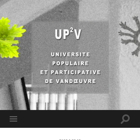
UP2V
Toggle
Toggle
search
mobile
field
menu