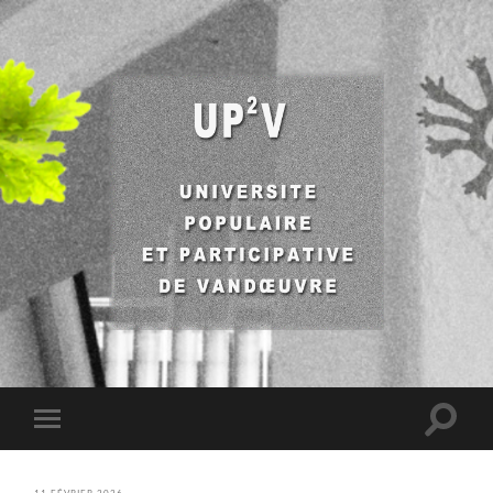
UP2V
Toggle
Toggle
search
mobile
field
menu
11 FÉVRIER 2026