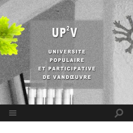
UP2V
Toggle
Toggle
search
mobile
field
menu