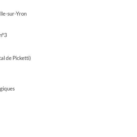
lle-sur-Yron
n°3
al de Picketti)
ogiques