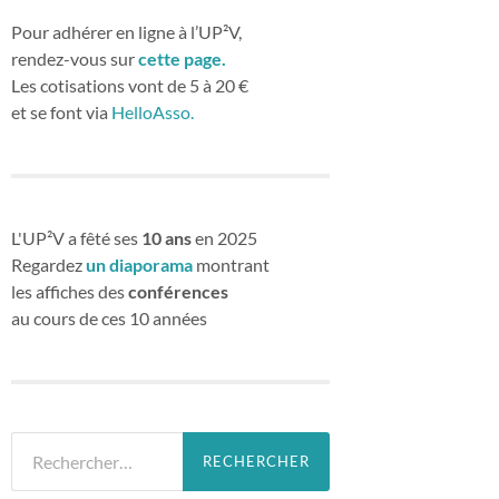
Pour adhérer en ligne à l’UP²V,
rendez-vous sur
cette page.
Les cotisations vont de 5 à 20 €
et se font via
HelloAsso.
L'UP²V a fêté ses
10 ans
en 2025
Regardez
un diaporama
montrant
les affiches des
conférences
au cours de ces 10 années
Rechercher :