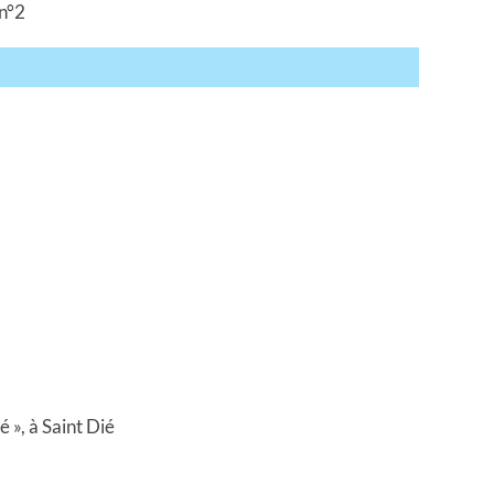
n°2
é », à Saint Dié