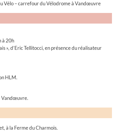
te du Vélo – carrefour du Vélodrome à Vandœuvre
 à 20h
ais », d’Eric Tellitocci, en présence du réalisateur
ion HLM.
 de Vandœuvre.
net, à la Ferme du Charmois.