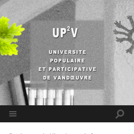
UP2V
Toggle
Toggle
search
mobile
field
menu