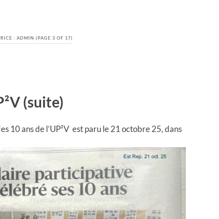
RICE :
ADMIN
(PAGE 3 OF 17)
P²V (suite)
 des 10 ans de l’UP²V est paru le 21 octobre 25, dans