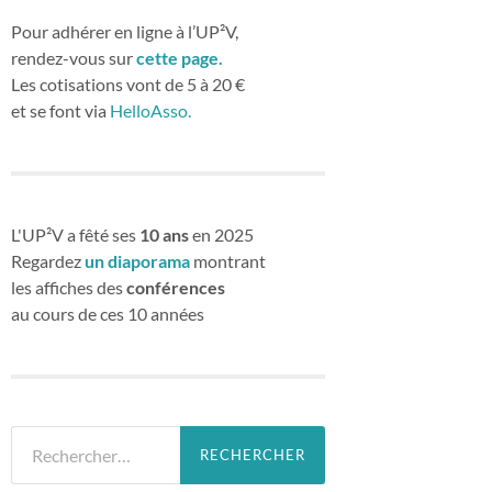
Pour adhérer en ligne à l’UP²V,
rendez-vous sur
cette page.
Les cotisations vont de 5 à 20 €
et se font via
HelloAsso.
L'UP²V a fêté ses
10 ans
en 2025
Regardez
un diaporama
montrant
les affiches des
conférences
au cours de ces 10 années
Rechercher :