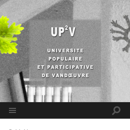
UP2V
Toggle
Toggle
search
mobile
field
menu