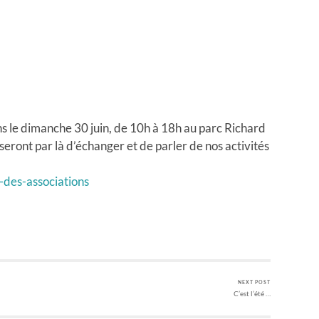
ns le dimanche 30 juin, de 10h à 18h au parc Richard
sseront par là d’échanger et de parler de nos activités
-des-associations
NEXT POST
C’est l’été …