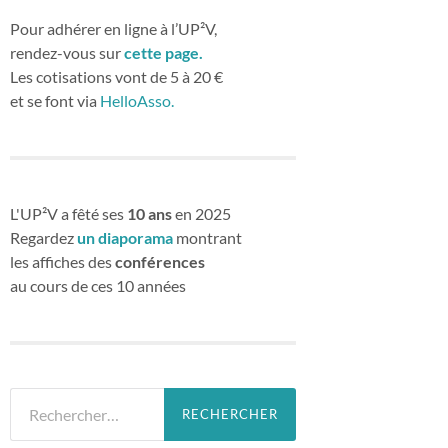
Pour adhérer en ligne à l’UP²V,
rendez-vous sur
cette page.
Les cotisations vont de 5 à 20 €
et se font via
HelloAsso.
L'UP²V a fêté ses
10 ans
en 2025
Regardez
un diaporama
montrant
les affiches des
conférences
au cours de ces 10 années
Rechercher :