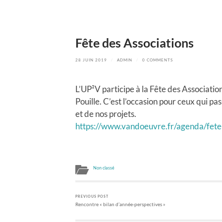
Fête des Associations
28 JUIN 2019
/
ADMIN
/
0 COMMENTS
L’UP²V participe à la Fête des Associatio
Pouille. C’est l’occasion pour ceux qui pa
et de nos projets.
https://www.vandoeuvre.fr/agenda/fete
Non classé
PREVIOUS POST
Rencontre « bilan d’année-perspectives »