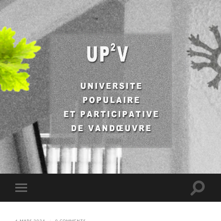
UP2V
Toggle
Toggle
search
mobile
field
menu
6 MARS 2024
/
0 COMMENTS