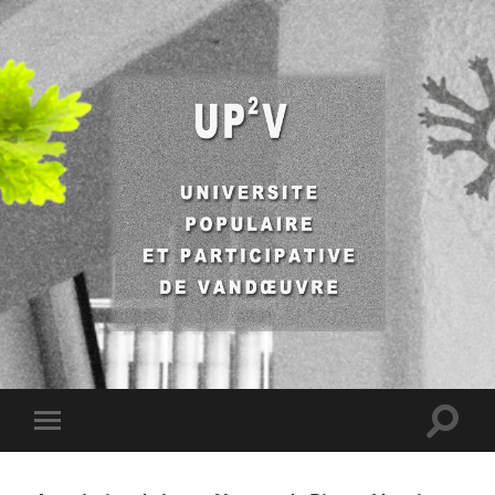
UP2V
Toggle
Toggle
search
mobile
field
menu