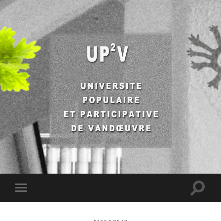
UP2V
Toggle
Toggle
search
mobile
field
menu