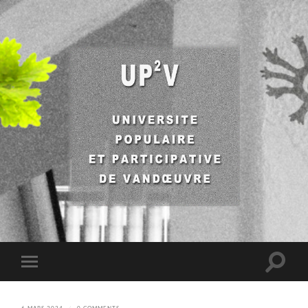
UP2V
Toggle
Toggle
search
mobile
field
menu
6 MARS 2024
/
0 COMMENTS