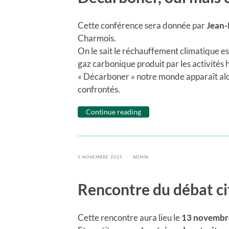
Cette conférence sera donnée par
Jean-
Charmois.
On le sait le réchauffement climatique es
gaz carbonique produit par les activités 
« Décarboner » notre monde apparaît alo
confrontés.
Continue reading
5 NOVEMBRE 2025
/
ADMIN
Rencontre du débat c
Cette rencontre aura lieu le
13 novembre