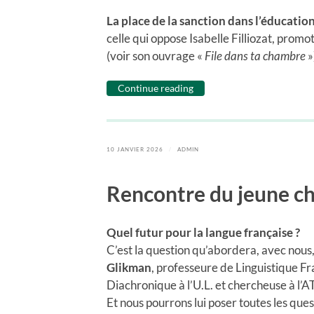
La place de la sanction dans l’éducatio
celle qui oppose Isabelle Filliozat, promo
(voir son ouvrage «
File dans ta chambre
»
Continue reading
10 JANVIER 2026
/
ADMIN
Rencontre du jeune ch
Quel futur pour la langue française ?
C’est la question qu’abordera, avec nous
Glikman
, professeure de Linguistique F
Diachronique à l’U.L. et chercheuse à l’A
Et nous pourrons lui poser toutes les que