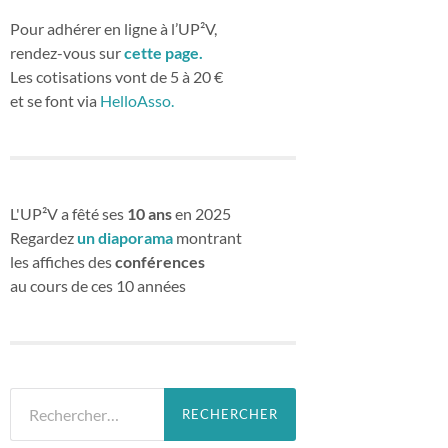
Pour adhérer en ligne à l’UP²V,
rendez-vous sur
cette page.
Les cotisations vont de 5 à 20 €
et se font via
HelloAsso.
L'UP²V a fêté ses
10 ans
en 2025
Regardez
un diaporama
montrant
les affiches des
conférences
au cours de ces 10 années
Rechercher :