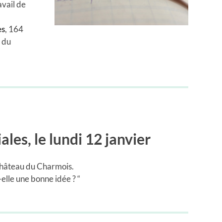
avail de
es
, 164
 du
iales
, le lundi 12 janvier
 château du Charmois.
t-elle une bonne idée ? “