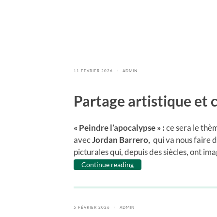
11 FÉVRIER 2026
/
ADMIN
Partage artistique et c
« Peindre l’apocalypse » :
ce sera le thè
avec
Jordan Barrero,
qui va nous faire
picturales qui, depuis des siècles, ont im
Continue reading
5 FÉVRIER 2026
/
ADMIN