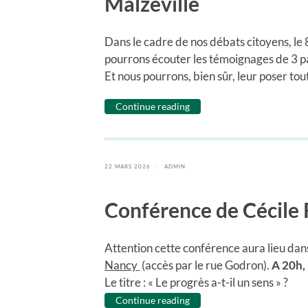
Malzeville
Dans le cadre de nos débats citoyens, le 8
pourrons écouter les témoignages de 3 pa
Et nous pourrons, bien sûr, leur poser tou
Continue reading
22 MARS 2026
/
ADMIN
Conférence de Cécile R
Attention cette conférence aura lieu dans
Nancy
(accès par le rue Godron).
A 20h, 
Le titre : « Le progrès a-t-il un sens » ?
Continue reading