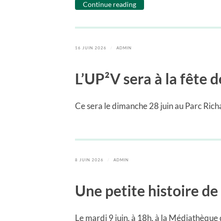
Continue reading
16 JUIN 2026
/
ADMIN
L’UP²V sera à la fête 
Ce sera le dimanche 28 juin au Parc Rich
8 JUIN 2026
/
ADMIN
Une petite histoire de
Le mardi 9 juin, à 18h, à la Médiathèqu