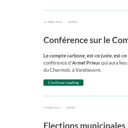
14 MARS 2026
/
ADMIN
Conférence sur le Com
Le compte carbone, est-ce juste, est-ce
conférence d’
Armel Prieur
qui aura lieu
du Charmois, à Vandœuvre.
Continue reading
9 MARS 2026
/
ADMIN
Elections municipale