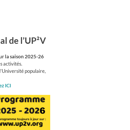
al de l’UP²V
ur la
saison 2025-26
s activités.
’Université populaire,
lez
ICI