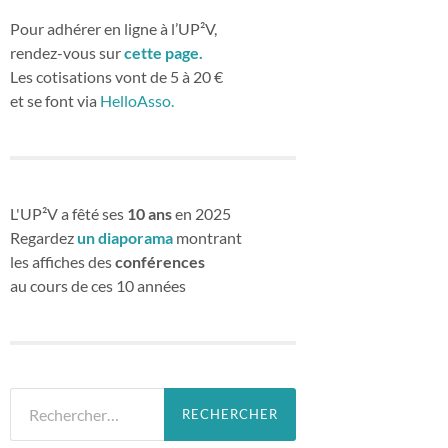
Pour adhérer en ligne à l’UP²V,
rendez-vous sur
cette page.
Les cotisations vont de 5 à 20 €
et se font via
HelloAsso.
L'UP²V a fêté ses
10 ans
en 2025
Regardez
un diaporama
montrant
les affiches des
conférences
au cours de ces 10 années
Rechercher :