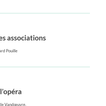
des associations
ard Pouille
 l’opéra
e de Vandœuvre.