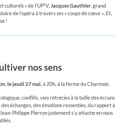
t culturels » de l’UP²V,
Jacques Gauthier
, grand
toire de l’opéra à travers ses « coups de coeur ». Et,
use !
ultiver nos sens
n, le jeudi 27 mai
, à 20h, à la ferme du Charmois
logique, conflits, vies rétrécies à la taille des écrans
 des échanges, des émotions ressenties, du rapport à
. Jean-Philippe Pierron justement s’y attache en nous
tilés.