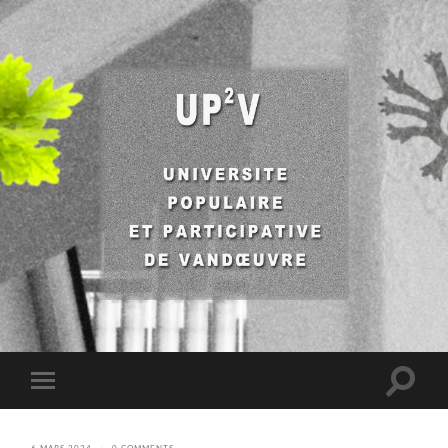
UP2V
Toggle
Toggle
search
mobile
field
menu
6 MARS 2024
/
0 COMMENTS