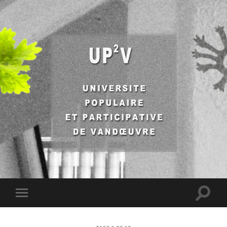
UP2V
Toggle
Toggle
search
mobile
field
menu