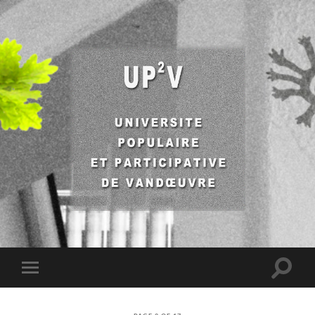
UP2V
Toggle
Toggle
search
mobile
field
menu