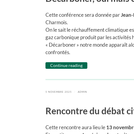
Cette conférence sera donnée par
Jean-
Charmois.
On le sait le réchauffement climatique es
gaz carbonique produit par les activités 
« Décarboner » notre monde apparaît alo
confrontés.
Continue reading
5 NOVEMBRE 2025
/
ADMIN
Rencontre du débat c
Cette rencontre aura lieu le
13 novembre