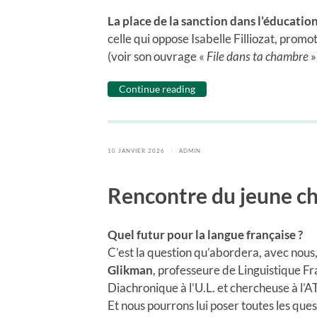
La place de la sanction dans l’éducatio
celle qui oppose Isabelle Filliozat, promo
(voir son ouvrage «
File dans ta chambre
»
Continue reading
10 JANVIER 2026
/
ADMIN
Rencontre du jeune ch
Quel futur pour la langue française ?
C’est la question qu’abordera, avec nous
Glikman
, professeure de Linguistique F
Diachronique à l’U.L. et chercheuse à l’A
Et nous pourrons lui poser toutes les que