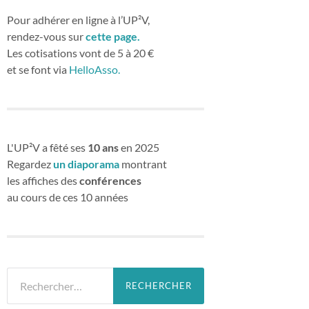
Pour adhérer en ligne à l’UP²V,
rendez-vous sur
cette page.
Les cotisations vont de 5 à 20 €
et se font via
HelloAsso.
L'UP²V a fêté ses
10 ans
en 2025
Regardez
un diaporama
montrant
les affiches des
conférences
au cours de ces 10 années
Rechercher :