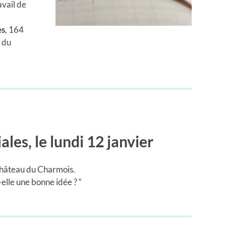
avail de
es
, 164
 du
iales
, le lundi 12 janvier
 château du Charmois.
t-elle une bonne idée ? “