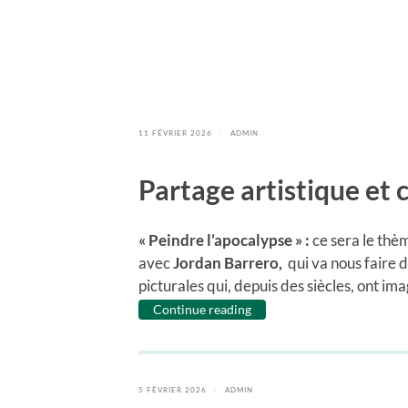
11 FÉVRIER 2026
/
ADMIN
Partage artistique et c
« Peindre l’apocalypse » :
ce sera le thè
avec
Jordan Barrero,
qui va nous faire
picturales qui, depuis des siècles, ont im
Continue reading
5 FÉVRIER 2026
/
ADMIN