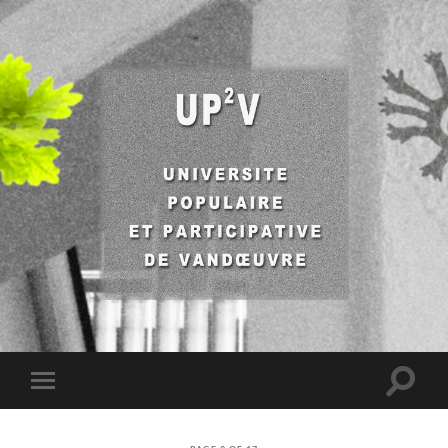
UP2V
Toggle
Toggle
search
mobile
field
menu