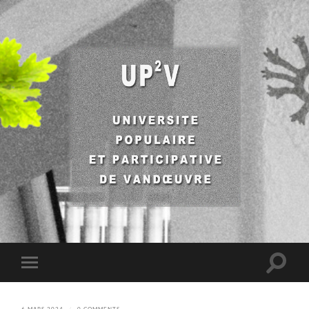
UP2V
Toggle
Toggle
search
mobile
field
menu
6 MARS 2024
/
0 COMMENTS