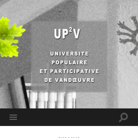
UP2V
Toggle
Toggle
search
mobile
field
menu