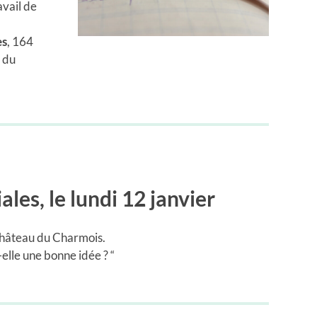
avail de
es
, 164
 du
iales
, le lundi 12 janvier
 château du Charmois.
t-elle une bonne idée ? “