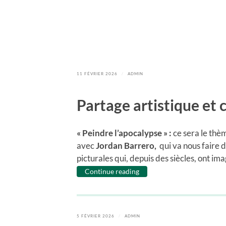
11 FÉVRIER 2026
/
ADMIN
Partage artistique et c
« Peindre l’apocalypse » :
ce sera le thè
avec
Jordan Barrero,
qui va nous faire
picturales qui, depuis des siècles, ont im
Continue reading
5 FÉVRIER 2026
/
ADMIN