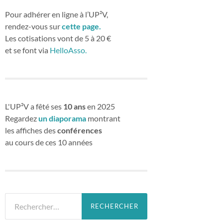
Pour adhérer en ligne à l’UP²V,
rendez-vous sur
cette page.
Les cotisations vont de 5 à 20 €
et se font via
HelloAsso.
L'UP²V a fêté ses
10 ans
en 2025
Regardez
un diaporama
montrant
les affiches des
conférences
au cours de ces 10 années
Rechercher :