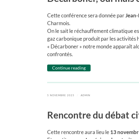
Cette conférence sera donnée par
Jean-
Charmois.
On le sait le réchauffement climatique es
gaz carbonique produit par les activités 
« Décarboner » notre monde apparaît alo
confrontés.
Continue reading
5 NOVEMBRE 2025
/
ADMIN
Rencontre du débat c
Cette rencontre aura lieu le
13 novembre