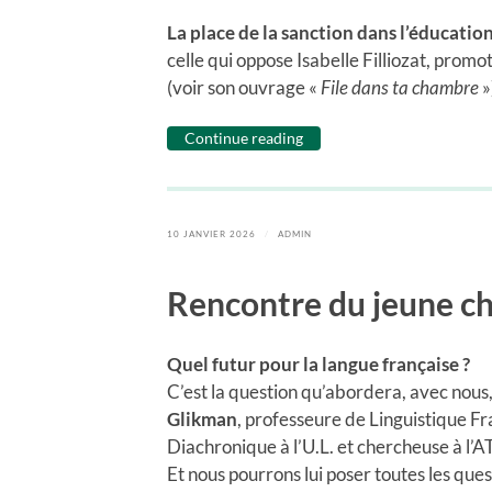
La place de la sanction dans l’éducatio
celle qui oppose Isabelle Filliozat, promo
(voir son ouvrage «
File dans ta chambre
»
Continue reading
10 JANVIER 2026
/
ADMIN
Rencontre du jeune ch
Quel futur pour la langue française ?
C’est la question qu’abordera, avec nous
Glikman
, professeure de Linguistique F
Diachronique à l’U.L. et chercheuse à l’A
Et nous pourrons lui poser toutes les que